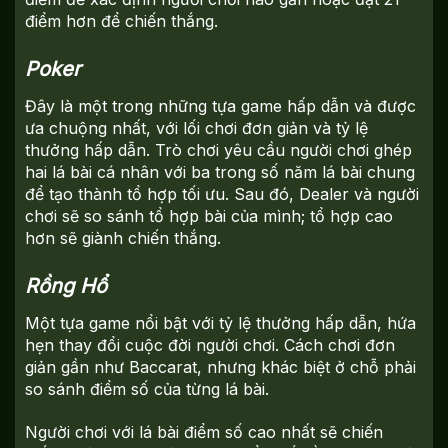
điểm hơn để chiến thắng.
Poker
Đây là một trong những tựa game hấp dẫn và được
ưa chuộng nhất, với lối chơi đơn giản và tỷ lệ
thưởng hấp dẫn. Trò chơi yêu cầu người chơi ghép
hai lá bài cá nhân với ba trong số năm lá bài chung
để tạo thành tổ hợp tối ưu. Sau đó, Dealer và người
chơi sẽ so sánh tổ hợp bài của mình; tổ hợp cao
hơn sẽ giành chiến thắng.
Rồng Hổ
Một tựa game nổi bật với tỷ lệ thưởng hấp dẫn, hứa
hẹn thay đổi cuộc đời người chơi. Cách chơi đơn
giản gần như Baccarat, nhưng khác biệt ở chỗ phải
so sánh điểm số của từng lá bài.
Người chơi với lá bài điểm số cao nhất sẽ chiến