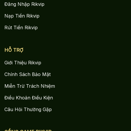
Đăng Nhập Rikvip
Nạp Tiền Rikvip
Rút Tiền Rikvip
HỖ TRỢ
Giới Thiệu Rikvip
Chính Sách Bảo Mật
Miễn Trừ Trách Nhiệm
Điều Khoản Điều Kiện
Câu Hỏi Thường Gặp