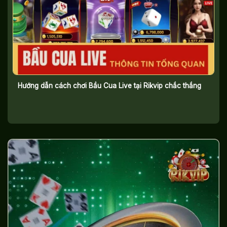
Hướng dẫn cách chơi Bầu Cua Live tại Rikvip chắc thắng