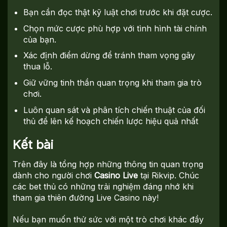
Bạn cần đọc thật kỹ luật chơi trước khi đặt cược.
Chọn mức cược phù hợp với tình hình tài chính
của bạn.
Xác định điểm dừng để tránh tham vọng gây
thua lỗ.
Giữ vững tinh thần quan trọng khi tham gia trò
chơi.
Luôn quan sát và phân tích chiến thuật của đối
thủ để lên kế hoạch chiến lược hiệu quả nhất
Kết bài
Trên đây là tổng hợp những thông tin quan trọng
dành cho người chơi
Casino Live
tại Rikvip. Chúc
các bet thủ có những trải nghiệm đáng nhớ khi
tham gia thiên đường Live Casino này!
Nếu bạn muốn thử sức với một trò chơi khác đầy