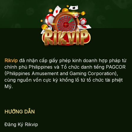
Rikvip
đã nhận cấp giấy phép kinh doanh hợp pháp từ
chính phủ Philippines và Tổ chức danh tiếng PAGCOR
(Philippines Amusement and Gaming Corporation),
cùng nguồn vốn cực kỳ khổng lồ từ tổ chức tài phiệt
Mỹ.
HƯỚNG DẪN
Đăng Ký Rikvip