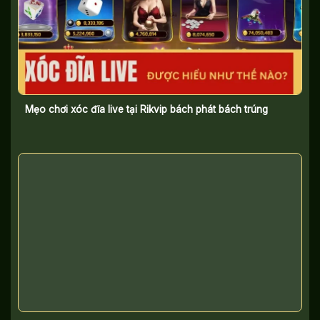
Mẹo chơi xóc đĩa live tại Rikvip bách phát bách trúng