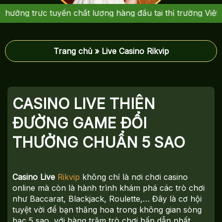
g trực tuyến chất lượng hàng đầu tại thị trường Việt Nam.
Trang chủ
»
Live Casino Rikvip
CASINO LIVE THIÊN
ĐƯỜNG GAME ĐỔI
THƯỞNG CHUẨN 5 SAO
Casino Live
Rikvip
không chỉ là nơi chơi casino
online mà còn là hành trình khám phá các trò chơi
như Baccarat, Blackjack, Roulette,… Đây là cơ hội
tuyệt vời để bạn thăng hoa trong không gian sòng
bạc 5 sao, với hàng trăm trò chơi hấp dẫn nhất.