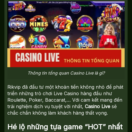
Thông tin tổng quan Casino Live là gì?
Rikvip đã đầu tư một khoản tiền không nhỏ để phát
triển những trò chơi Live Casino hàng đầu như
Roulette, Poker, Baccarat,… Với cam kết mang đến
trải nghiệm dịch vụ tuyệt vời nhất,
Casino Live
sẽ
chắc chắn không làm khách hàng thất vọng.
Hé lộ những tựa game “HOT” nhất