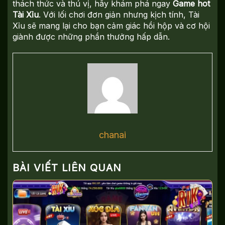
thách thức và thú vị, hãy khám phá ngay
Game hot
Tài Xỉu
. Với lối chơi đơn giản nhưng kịch tính, Tài
Xỉu sẽ mang lại cho bạn cảm giác hồi hộp và cơ hội
giành được những phần thưởng hấp dẫn.
chanai
BÀI VIẾT LIÊN QUAN